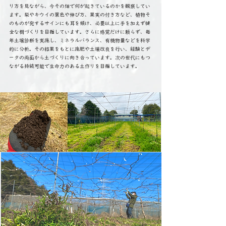
り方を見ながら、今その畑で何が起きているのかを観察してい
ます。梨やキウイの葉色や伸び方、果実の付き方など、植物そ
のものが発するサインにも耳を傾け、必要以上に手を加えず健
全な樹づくりを目指しています。さらに感覚だけに頼らず、毎
年土壌診断を実施し、ミネラルバランス、有機物量などを科学
的に分析。その結果をもとに施肥や土壌改良を行い、経験とデ
ータの両面から土づくりに向き合っています。次の世代にもつ
ながる持続可能で生命力のある土作りを目指しています。