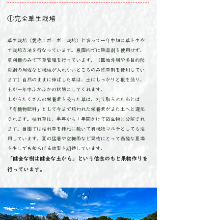
​①完全草生栽培
草生栽培（愛称：ボーボー栽培）と言って一年中畑に草を生や
す栽培方法を行なっています。農園内では除草剤を使用せず、
草刈機のみで下草管理を行っています。（園地外周や多目的防
災網の周辺など機械が入れないところのみ除草剤を使用してい
ます）自然のままに伸ばした草は、土にしっかりと根を張り、
土が一年中ふかふかの状態にしてくれます。​
土からたくさんの栄養素を吸った草は、刈り取られたあとは
「有機物肥料」として今まで培われた栄養素がまた土へと還元
されます。枯れ草は、半年から１年間かけて微生物に分解され
ます。当園では枯れ草を株元に敷いて有機物マルチとしても活
用しています。夏の猛暑や空梅雨など果樹にとって過酷な夏場
を少しでも和らげる効果を期待しています。
「健全な樹は健全な土から」という信念のもと果物作りを
行っています。