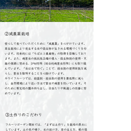
​②減農薬栽培
安心して食べていただくために「減農薬」を心がけています。
草生栽培により発生する虫や微生物が生きれる環境づくりを行
います。将来的には「ちばエコ農産物」の取得を目指しており
ます。また、病害虫の抵抗性品種の導入・微生物剤の使用・天
敵の保護に努める、IPM防除（総合的病害虫防除）にも取り組
んでいます。「虫は虫で防ぐ」ことで、殺虫剤の使用回数を減
らし、害虫を駆除することを心掛けています。
キウイフルーツでは、殺菌剤・殺虫剤の使用を最低限に減ら
し、自然環境により近い方法で害虫や病害を防いでいます。そ
のために剪定枝の園外持ち出し、日当たりや風通しの改善に努
めています。
③土作りのこだわり
フルーツガーデン関本では、「まずは土作り」を栽培の原点に
しています。土の色や硬さ、水の抜け方、草の生え方、根の張