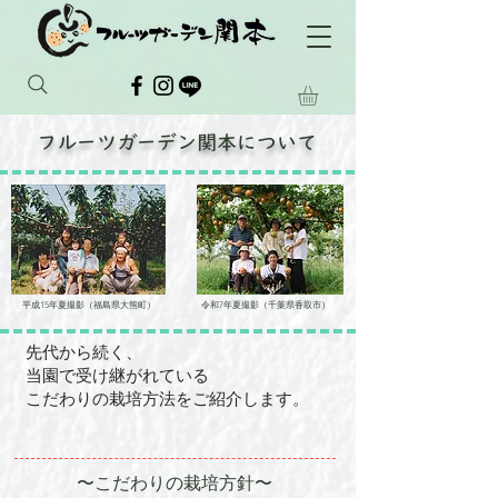
フルーツガーデン関本について
​平成15年夏撮影（福島県大熊町）
令和7年夏撮影（千葉県香取市
）
​先代から続く、
当園で受け継がれている
こだわりの栽培方法をご紹介します。
〜こだわりの栽培方針​〜