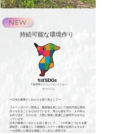
NEW
持続可能な環境作り
千葉県PRマスコットキャラクター
​チーバくん
〜日本の農業のこれからを担う身として〜
​フルーツガーデン関本は、農産物生産において持続可能な環境
作りをすることを心がけています。豊かな緑を守り、人の幸せ
を作り出す。そのため、人間と環境に配慮した栽培方法を行な
っています。
日本の農業のこれからを担う身として。「100年後につながる農
業経営」の基盤として積極的にスマート農業や自然のエネルギ
ーを活用した農法を実践していきたい所存です。