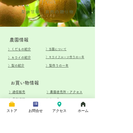
Pear
​梨の甘味、自然の贈り物
詳しく見る
​農園情報
​〉
くだもの紹介
​〉当園について
​〉キウイフルーツ作りの一年
​〉キウイの紹介
​〉梨の紹介
​〉梨作りの一年
​お買い物情報
​〉通信販売
​〉農園直売所・アクセス
〉最新情報
​〉加工品について
​〉お問い合わせ
ストア
お問合せ
アクセス
ホーム
特定商取引法に基づく表記