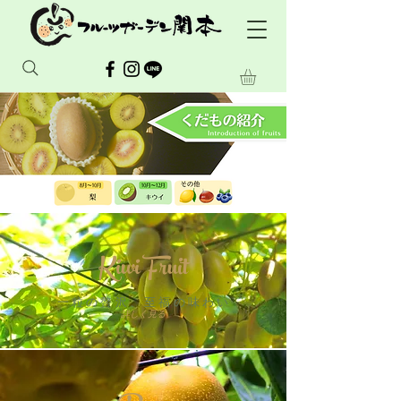
​Kiwi Fruit
​一粒の贅沢、至福の味わい
詳しく見る