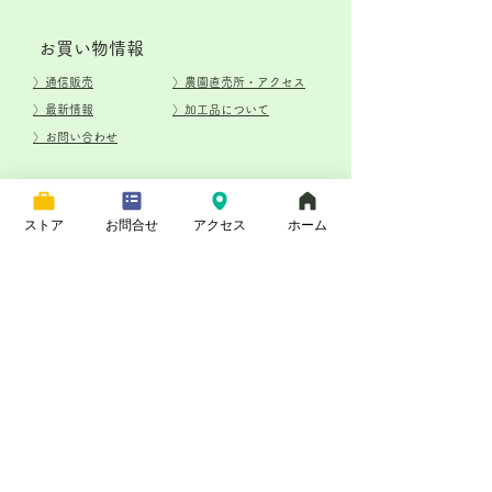
​お買い物情報
​〉通信販売
​〉農園直売所・アクセス
〉最新情報
​〉加工品について
​〉お問い合わせ
特定商取引法に基づく表記
ストア
お問合せ
アクセス
ホーム
（有）フルーツガーデン関本
〒287-0106 千葉県香取市荒北1989
© フルーツガーデン関本 関本元樹
fg-sekimoto.com