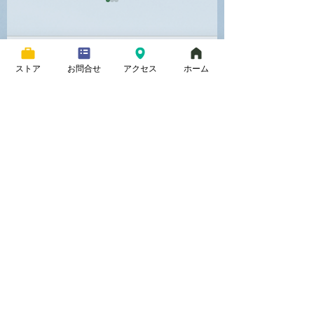
コメント
ストア
お問合せ
アクセス
ホーム
「事業継続力強化計
キウイが開花しま
コメントを追加…
画」の認定を取りまし
た！
た！
​農園情報
​〉
くだもの紹介
​〉当園について
​〉キウイフルーツ作りの一年
​〉キウイの紹介
​〉梨の紹介
​〉梨作りの一年
​お買い物情報