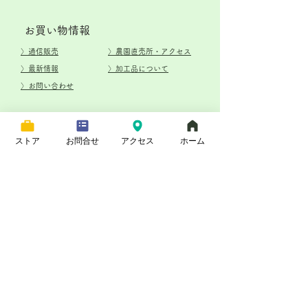
​お買い物情報
​〉通信販売
​〉農園直売所・アクセス
〉最新情報
​〉加工品について
​〉お問い合わせ
特定商取引法に基づく表記
ストア
お問合せ
アクセス
ホーム
（有）フルーツガーデン関本
〒287-0106 千葉県香取市荒北1989
© フルーツガーデン関本 関本元樹
fg-sekimoto.com